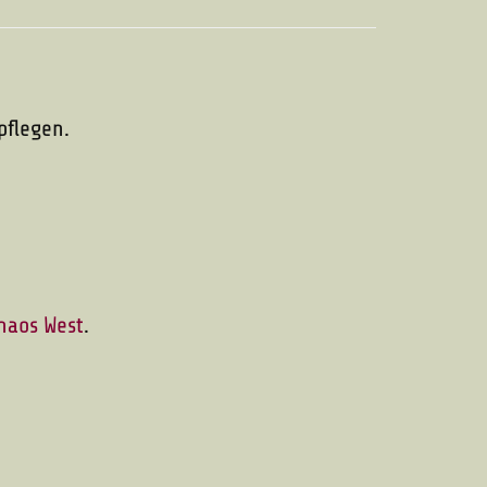
pflegen.
haos West
.