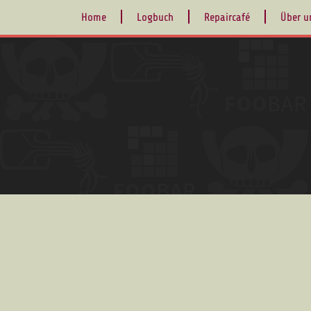
Home
Logbuch
Repaircafé
Über u