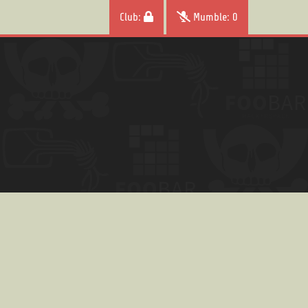
Club:
Mumble: 0